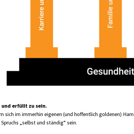
itskompass für Selbstständige
 kostenlos den bestmöglichen (letzten) ersten Schritt in ei
 möchtest, mach jetzt unser evidenzbasiertes Gesundheitsq
 nur 10 Minuten eine personalisierte Gesundheits-Analyse sow
uation passenden mehrtägigen E-Mail Coaching Kurs.
z machen!
und erfüllt zu sein.
m sich im immerhin eigenen (und hoffentlich goldenen) Hams
Spruchs „selbst und ständig“ sein.