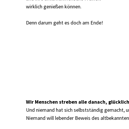
Der Gesundhe
wirklich genießen können.
Wenn du völlig
Denn darum geht es doch am Ende!
Zukunft gehen
sichere dir in
zu deiner Sit
Jetzt das Qui
Wir Menschen streben alle danach, glücklich 
Und niemand hat sich selbstständig gemacht, u
Niemand will lebender Beweis des altbekannten 