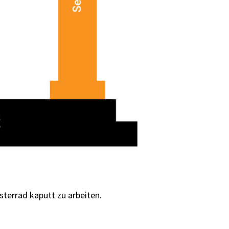
ne gesunde
uiz und
ie einen exakt
terrad kaputt zu arbeiten.