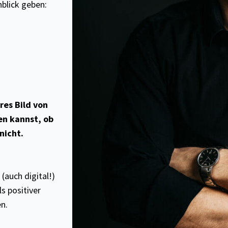
nblick geben:
ares Bild von
en kannst, ob
nicht.
 (auch digital!)
s positiver
n.